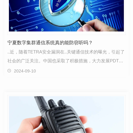
宁夏数字集群通信系统真的能防窃听吗？
..近，随着TETRA安全漏洞在..关键通信技术的曝光，引起了
社会的广泛关注。中国也采取了积极措施，大力发展PDT数
字集群标准，..通信安全。 那宁夏数字集群通信系…
2024-09-10