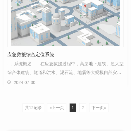
应急救援综合定位系统
..，系统概述 在应急救援过程中，高层地下建筑、超大型
综合体建筑、隧道和洪水、泥石流、地震等大规模自然灾害
救援现场的“困境”问题一直没有得到有效解决。综…
2024-07-30
共12记录
«上一页
1
2
下一页»