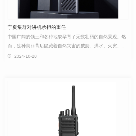
宁夏集群对讲机承担的重任
中国广阔的领土和各种地貌孕育了无数壮丽的自然景观。然
而，这种美丽背后隐藏着自然灾害的威胁。洪水、火灾、台
风和地震，每一场灾难都是对生命的严峻挑战。在此背…
2024-10-28