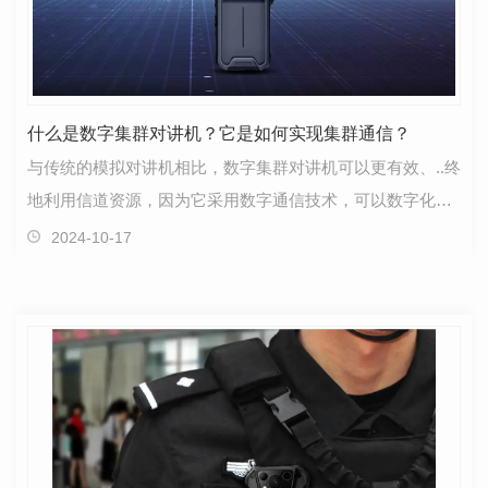
什么是数字集群对讲机？它是如何实现集群通信？
与传统的模拟对讲机相比，数字集群对讲机可以更有效、..终
地利用信道资源，因为它采用数字通信技术，可以数字化处
理语音信号，通过数字信号的传输减少信道的占用，…
2024-10-17