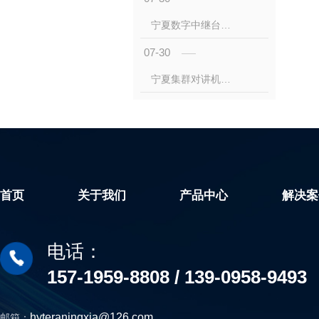
上传
宁夏数字中继台怎么玩？这些干货得知道
情况
07-30
者。
讲功
宁夏集群对讲机功能多样性
语音
作和
首页
关于我们
产品中心
解决案
电话：
157-1959-8808 / 139-0958-9493
hyteraningxia@126.com
邮箱：