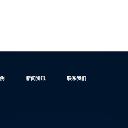
到“消防一张图”中，..在紧急
或公网基站，适合在大型综合体内
下能够及时找到对讲机使用
部、..层建筑、地铁隧道等复杂环
同时，它还具备高性能消噪对
境中使用。 采集救援人员室
能，可以实现多人之间的实时
内、室外位置信息。可用于构建应
通讯，方便团队成员之间的协
急救援现场物联感知网。
沟通。
例
新闻资讯
联系我们