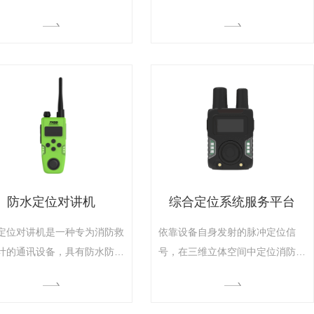
。
血氧、体温、酒精、姿态等生命体
征感知信息。在作战模式下可发出
HP700 CQST 专业数字防爆对讲机
HP560 专业数字对讲机
静止报警手动报警信号，并查看相
互间的高度差、距离差，快速搜救
被困人员。监测灾害事故救援现场
救援人员个人生命体征信息，可用
于构建应急救援现场物联感知网。
防水定位对讲机
综合定位系统服务平台
定位对讲机是一种专为消防救
依靠设备自身发射的脉冲定位信
计的通讯设备，具有防水防尘
号，在三维立体空间中定位消防员
性，能够在恶劣的条件下正常
位置，精度达到1米。解决了消防
。它集成了定位功能，可以实
员迷路、撤离、预警搜救、内攻登
踪和定位使用者的位置，同时
记等内攻 问题。设备不依赖卫星