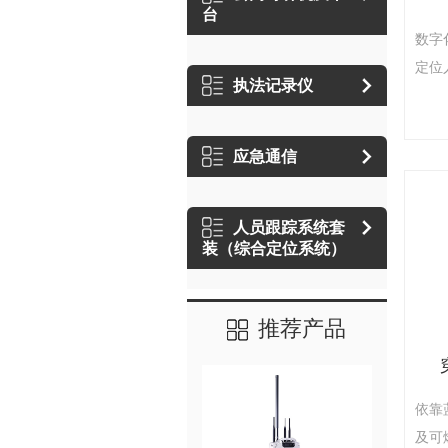
台
数字
定位
执法记录仪
量人
差，
标位
应急通信
音自
噪功
人员跟踪系统套
沟通
装（综合定位系统）
置信
物联
推荐产品
依靠
及可