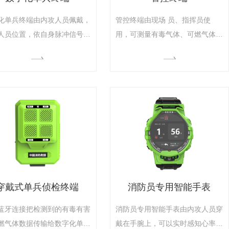
化单兵终端由内攻人员佩戴，
管控终端由现场 员、指挥员使
人员位置，依自身脉冲信号测
用，可测量有毒气体、可燃气体等
员相互间距离、方向和高度
数据,具有登记进场和出场人员的
通过画面和语音提示导航到目
身份、时间、空呼压力，自动提示
置,兼容标准PDT对讲机和语
压力不足等预警信息的功能。依靠
组网基站，具有语音对讲、消
设备自身自组网和5G公网信号接
能，实现内攻人员内部的语音
收定位、生命体征等感知数据，发
。采集救援人员室内、室外位
送撤离、应急广播等指挥命令，具
息。可用于构建应急救援现场
有防爆、防水、防摔、适温、不停
感知网。
机更换电池无限续航等特点。
穿戴式单兵侦检终端
消防员专用智能手表
蓝牙连接把检测到的有毒有害
消防员专用智能手表由内攻人员穿
燃气体数据传输给数字化单兵
戴在手腕上，可以实时感知心率、